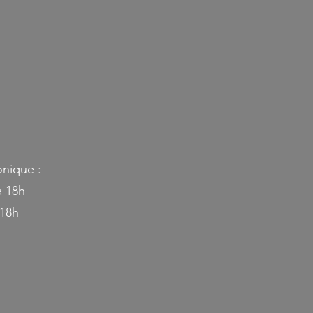
onique :
à 18h
 18h