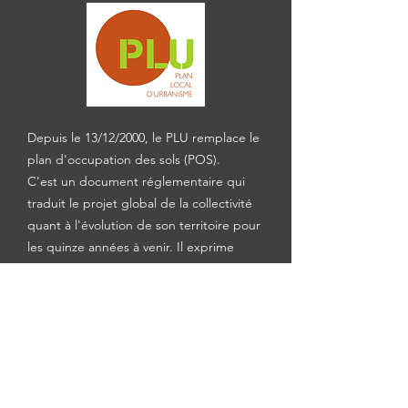
Depuis le 13/12/2000, le PLU remplace le
plan d'occupation des sols (POS).
C'est un document réglementaire qui
traduit le projet global de la collectivité
quant à l'évolution de son territoire pour
les quinze années à venir. Il exprime
avant tout un projet d'aménagement et
de développement de la commune, tout
en prenant en compte la singularité de
son patrimoine.
Le PLU définit les règles
d'aménagement et le droit des sols. Il