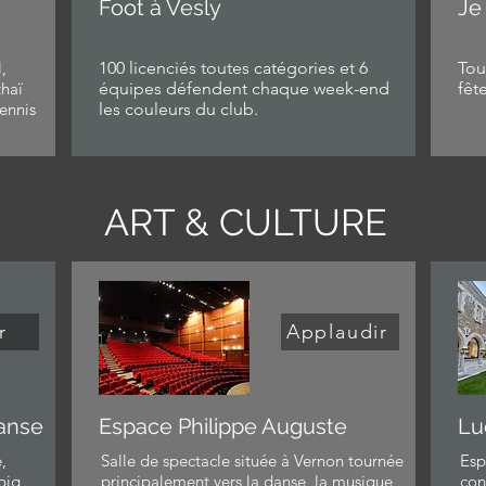
Foot à Vesly
Je
,
100 licenciés toutes catégories et 6
Tou
thaï
équipes défendent chaque week-end
fêt
tennis
les couleurs du club.
ART & CULTURE
r
Applaudir
anse
Espace Philippe Auguste
Lu
,
Salle de spectacle située à Vernon tournée
Esp
big
principalement vers la danse, la musique,
con