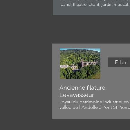
band, théâtre, chant, jardin musical..
Filer
Ancienne filature
Levavasseur
Joyau du patrimoine industriel en
vallée de l'Andelle à Pont St Pierre