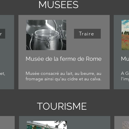
MUSEES
r
Traire
Musée de la ferme de Rome
Mu
et,
Musée consacré au lait, au beurre, au
A Gi
fromage ainsi qu'au cidre et au calva.
l'im
TOURISME