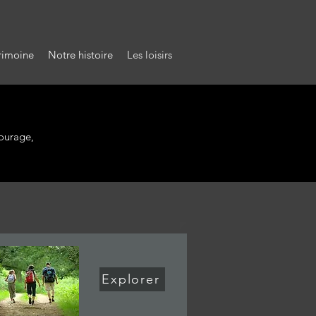
rimoine
Notre histoire
Les loisirs
tourage,
Explorer