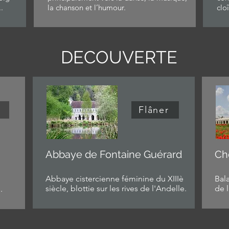
.
la chanson et l’humour.
clo
DECOUVERTE
Flâner
Abbaye de Fontaine Guérard
Ch
Abbaye cistercienne féminine du XIIIè
Bala
siècle, blottie sur les rives de l'Andelle.
de l
.