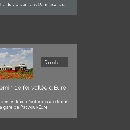
ître du Couvent des Dominicaines.
Rouler
emin de fer vallée d'Eure
des en train d'autrefois au départ
a gare de Pacy-sur-Eure.