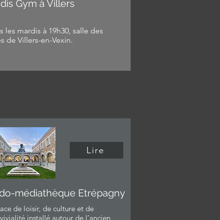
 dis Gym à Villers
s les mardis à 19h30, salle des
es
de Villers-en-Vexin.
Lire
do-médiathèque Etrépagny
ace de loisir, de culture et de
vivialité installé autour de l’ancien