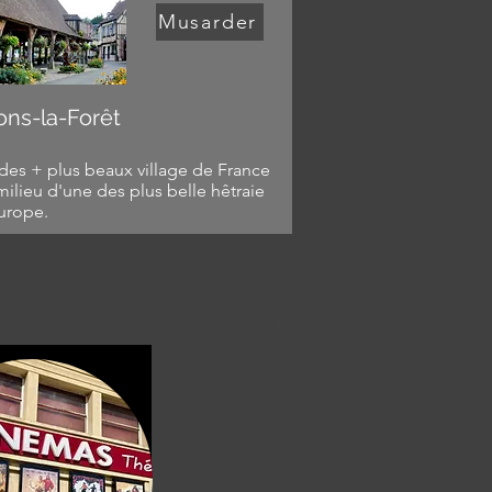
Musarder
ons-la-Forêt
des + plus beaux village de France
milieu d'une des plus belle hêtraie
urope.