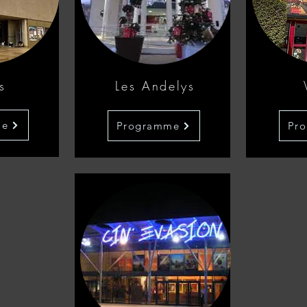
s
Les Andelys
me
Programme
Pr