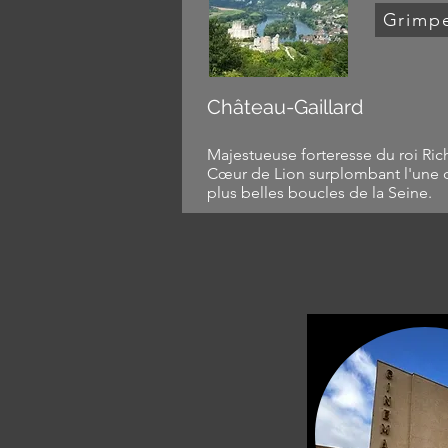
Grimp
Château-Gaillard
Majestueuse forteresse du roi Ric
Cœur de Lion surplombant l'une 
plus belles boucles de la Seine.