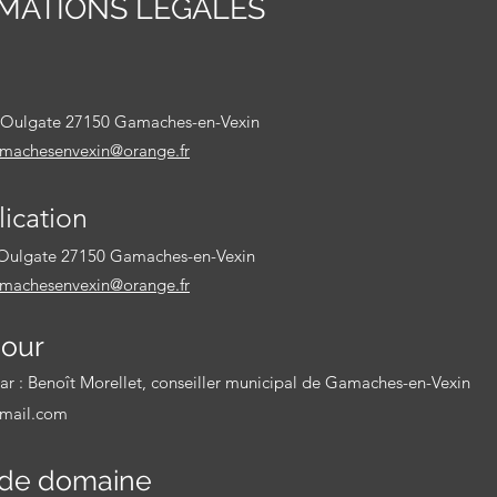
RMA
TIONS LÉGALES
e Oulgate 27150 Gamaches-en-Vexin
achesenvexin@orange.fr
lication
Oulgate 27150 Ga
maches-en-Vexin
achesenvexin@orange.fr
jour
ar : Benoît Morellet, conseiller municipal
de Gamaches-en-Vexin
gmail.com
 de domaine