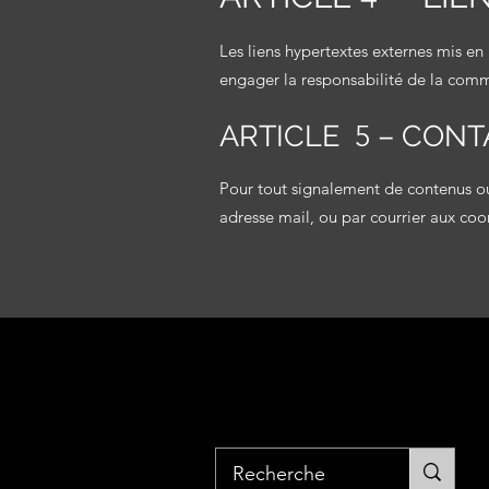
Les liens hypertextes externes mis en
engager la responsabilité de la co
ARTICLE
5
– CONT
Pour tout signalement de contenus ou d
adresse mail, ou par courrier aux co