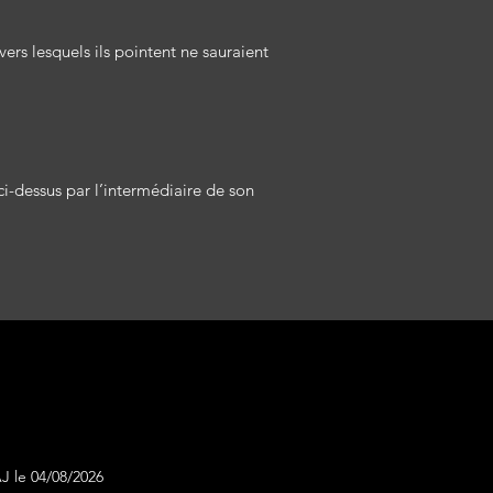
vers lesquels ils pointent ne sauraient
 ci-dessus par l’intermédiaire de son
J le 04/08/2026