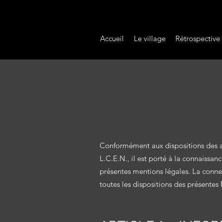
Accueil
Le village
Rétrospective
Con
formément
aux dispositions des 
L.C.E.N., il est porté à la connaissanc
présentes mentions légales. La connexi
toutes les dispositions des présentes