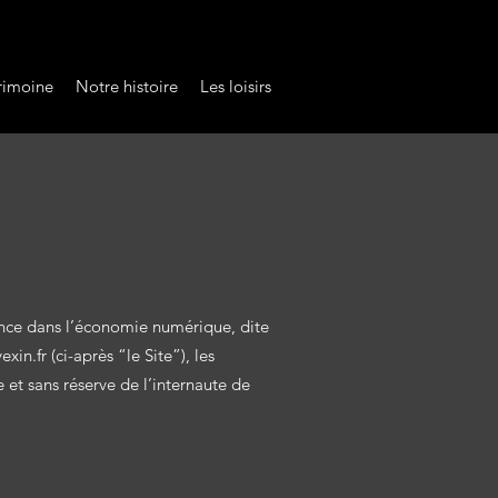
rimoine
Notre histoire
Les loisirs
fiance dans l’économie numérique, dite
xin.fr
(ci-après “le Site”), les
e et sans réserve de l’internaute de