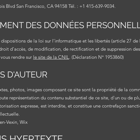
is Blvd S
an Francisco, CA 94158 Tél. : +1 41
5-639-9034.
MENT DES DONNÉES PERSONNEL
spositions de la loi sur l’informatique et les lib
ertés (article 27 de
roit d’accès, de modification, de rectification et de suppression de
 vous rendre sur
le site de la CNIL
. (Déclaration N° 1953860)
S D'AUTEUR
textes, photos, images com
posant ce site sont la propriété de la co
toute représ
entation du contenu substantiel de ce site, d'un ou de pl
orisation e
xpresse, est interdite, et constitue une contrefaçon sancti
llectuelle
.
en-Vexin, Wix
NS HYERTEXTE