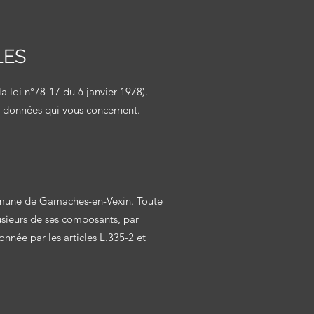
LES
 la loi n°78-17 du 6 janvier 1978).
s données qui vous concernent.
mmune de G
amaches-en-Vexin. Toute
usieurs de ses composants, par
onnée par les articles L.335-2 et