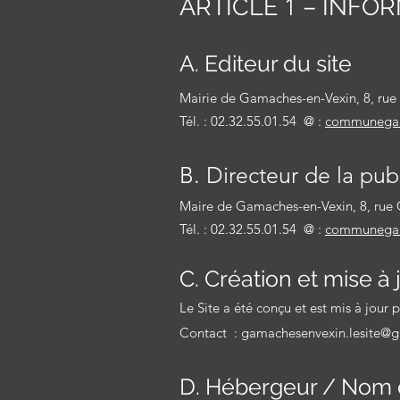
ARTICLE
1
– INFO
A. E
diteu
r
du
s
ite
Mairie de Gamaches-en-Vexin, 8, ru
Tél. : 02.32.55.01.54 @ :
communegam
B.
Directeur
de la p
ub
Maire de Gamaches-en-Vexin, 8, rue
Tél. : 02.32.55.01.54 @ :
communegam
C. Création
et mise à 
Le Site a é
té conçu et est mis à jour
p
Contact :
gamachesenvexin.lesite@
D. Hébergeur / Nom