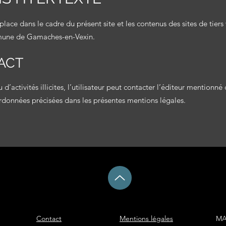
 place dans le
cadre du présent site et les c
ontenus des sites de tiers 
mmune de Gamaches-en-Vexin
.
ACT
’activités illicites, l’utilisateur peut contacter l’éditeur mentionné
ordonnées précisées dans les présentes mentions légales.
Contact
Mentions légales
MA