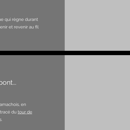
que qui règne durant
ir et revenir au fil
ont...
 Gamachois, en
e tracé du
tour de
s.