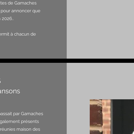
lantes de Gamaches
s pour annoncer que
 2026..
permit à chacun de
5
ansons
passait par Gamaches
 également présents
c réunies maison des