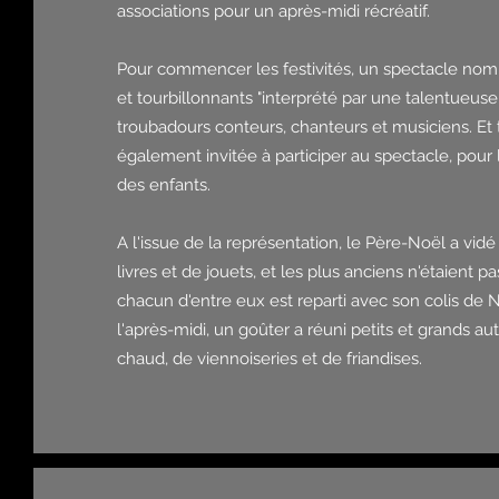
associations pour un après-midi récréatif.
Pour commencer les festivités, un spectacle no
et tourbillonnants "interprété par une talentueuse
troubadours conteurs, chanteurs et musiciens. Et to
également invitée à participer au spectacle, pour l
des enfants.
A l'issue de la représentation, le Père-Noël a vidé
livres et de jouets, et les plus anciens n'étaient p
chacun d'entre eux est reparti avec son colis de 
l'après-midi, un goûter a réuni petits et grands au
chaud, de viennoiseries et de friandises.