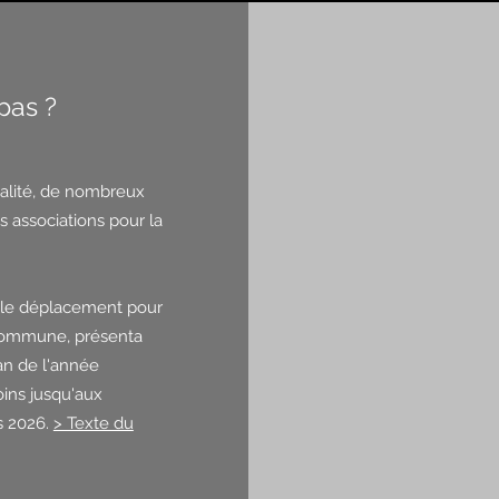
pas ?
ipalité, de nombreux
 associations pour la
it le déplacement pour
 commune, présenta
an de l'année
oins jusqu'aux
s 2026.
> Texte du