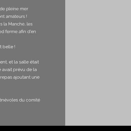
s de pleine mer
ont amateurs !
s la Manche, les
ied ferme a
fin​ d'en
 belle !
, et la salle était
é avait prévu de la
e repas ajoutant une
 bénévoles du comité