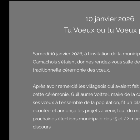
10 janvier 2026
Tu Voeux ou tu Voeux 
Samedi 10 janvier 2026, à l'invitation de la munic
Gamachois s'étaient donnés rendez-vous salle des
traditionnelle cérémonie des vœux.
Après avoir remercié les villageois qui avaient fa
cette cérémonie, Guillaume Voltzel, maire de la
ses vœux à l'ensemble de la population, fit un bil
écoulée et annonça les projets à venir, tout du m
prochaines élections municipale des 15 et 22 mar
discours