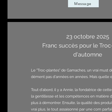
Message
23 octobre 2025
Franc succès pour le Troc
d'automne
Le "Troc-plantes" de Gamaches, un vrai must d
dément pas d'années en années. Mais quelle en
Tout d'abord, il y a Annie, la fondatrice de cett
la gentillesse et les compétences en matière 
plus à démontrer. Ensuite, la qualité des produ
vrai plus, le tout assaisonné par une com parfa