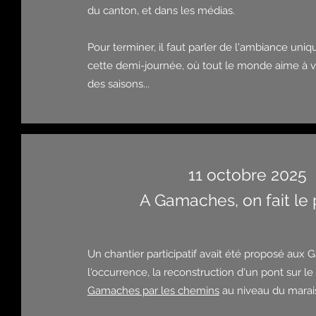
du canton, et dans les médias.
Pour terminer, il faut parler de l'ambiance uni
cette demi-journée, où tout le monde aime à ven
des saisons...
11 octobre 2025
A Gamaches, on fait le p
Un chantier participatif avait été proposé aux
l'occurrence, la reconstruction d'un pont sur l
Gamaches par les chemins
au niveau du marai