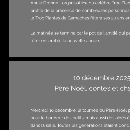
Annie Dronne, l'organisatrice du célèbre Troc P
profita de la présence de nombreuses personne
le Troc Plantes de Gamaches fêtera ses 20 ans en
La matinée se termina par le pot de l'amitié qui 
fêter ensemble la nouvelle année.
10 décembre 202
Père Noël, contes et ch
Mercredi 10 décembre, la tournée du Père-Noël 
pour le bonheur des petits, mais aussi des aînés
dans la salle. Toutes les générations étaient don