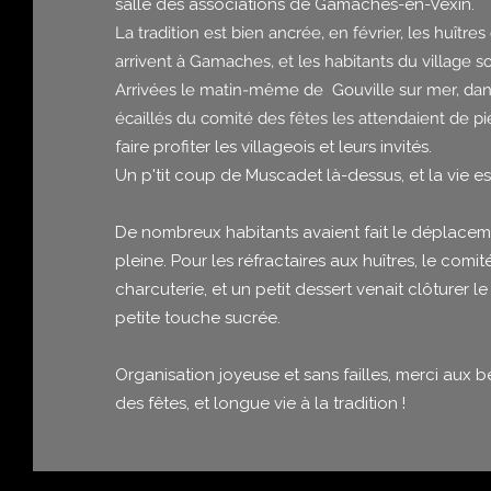
salle des associations de Gamaches-en-Vexin.
La tradition est bien ancrée, en février, les huître
arrivent à Gamaches, et les habitants du village s
Arrivées le matin-même de Gouville sur mer, dan
écaillés du comité des fêtes les attendaient de p
faire profiter les villageois et leurs invités.
Un p'tit coup de Muscadet là-dessus, et la vie est
De nombreux habitants avaient fait le déplacement
pleine. Pour les réfractaires aux huîtres, le comit
charcuterie, et un petit dessert venait clôturer l
petite touche sucrée.
Organisation joyeuse et sans failles, merci aux
des fêtes, et longue vie à la tradition !