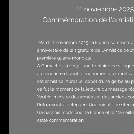
11 novembre 2025
Commémoration de l'armisti
Mardi 11 novembre 2025, la France commémor
anniversaire de la signature de l'Armistice de 19
première guerre mondiale.
A Gamaches, à 11h30, une trentaine de villageoi
au cimetière devant le monument aux morts 
cet armistice. Après le dépôt d'une gerbe au
ce fut le moment de la lecture du message réd
Vautrin, ministre des armées et des anciens co
Rufo, ministre déléguée. Une minute de silence,
Gamachois morts pour la France et la Marseilla
cette commémoration.