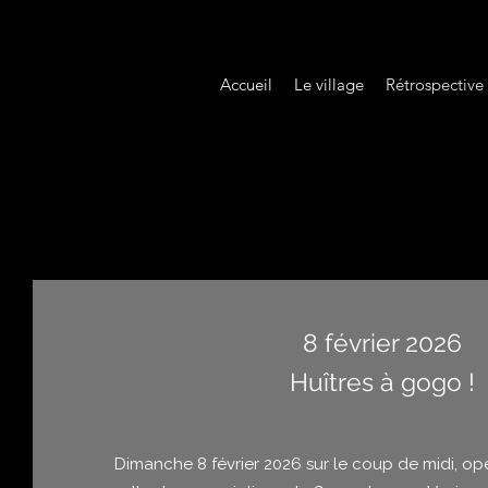
Accueil
Le village
Rétrospective
8 février 2026
Huîtres à gogo !
Dimanche 8 février 2026 sur le coup de midi, opé